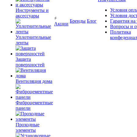
Условия опл
Инструменты и
Условия дос
аксессуары
Бренды
Блог
Гарантия на
Акции
Вопросы и о
Политика
Уплотнительные
конфедециал
ленты
Защита
поверхностей
Вентиляция дома
Фиброцементные
панели
Проходные
элементы